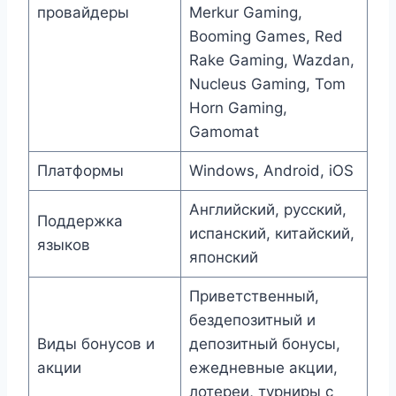
провайдеры
Merkur Gaming,
Booming Games, Red
Rake Gaming, Wazdan,
Nucleus Gaming, Tom
Horn Gaming,
Gamomat
Платформы
Windows, Android, iOS
Английский, русский,
Поддержка
испанский, китайский,
языков
японский
Приветственный,
бездепозитный и
Виды бонусов и
депозитный бонусы,
акции
ежедневные акции,
лотереи, турниры с