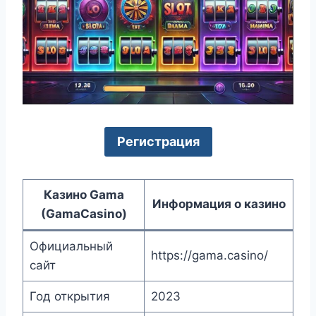
Регистрация
Казино Gama
Информация о казино
(GamaCasino)
Официальный
https://gama.casino/
сайт
Год открытия
2023