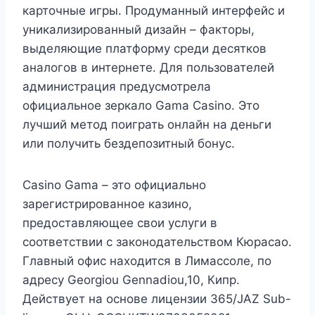
карточные игры. Продуманный интерфейс и
уникализированный дизайн – факторы,
выделяющие платформу среди десятков
аналогов в интернете. Для пользователей
администрация предусмотрела
официальное зеркало Gama Casino. Это
лучший метод поиграть онлайн на деньги
или получить бездепозитный бонус.
Casino Gama – это официально
зарегистрированное казино,
предоставляющее свои услуги в
соответствии с законодательством Кюрасао.
Главный офис находится в Лимассоле, по
адресу Georgiou Gennadiou,10, Кипр.
Действует на основе лицензии 365/JAZ Sub-